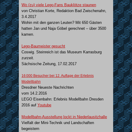
Wo (zu) viele Lego-Fans Bauklötze staunen
von
Christian Korte,
Redaktion Bad Zwischenahn,
3.4.2017
Wohin mit den ganzen Leuten? Mit 650 Gästen
hatten Jan und Naja Göbel gerechnet – über 3500
kamen.
Lego-Baumeister gesucht
Coswig. Steinreich ist das Museum Karrasburg
zurzeit.
Sächsische Zeitung, 17.02.2017
16 000 Besucher bei 12. Auflage der Erlebnis
Modellbahn
Dresdner Neueste Nachrichten
vom 14.2.2016
LEGO Eisenbahn: Erlebnis Modellbahn Dresden
2016 auf
Youtube
Modellbahn-Ausstellung lockt in Niederlausitzhalle
Vielfalt der Mini-Technik und Landschaften
begeistern