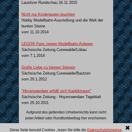
Lausitzer Rundschau 16.11.2015
Nicht nur Kinderaugen leuchten
Hobby Modellbahn-Ausstellung und die Welt der
bunten Steine
vom 11.10.2014
LEGO® Fans zeigen Modellbahn-Anlagen
Sächsische Zeitung Cunewalde/Löbau
vom 7.1.2014
Große Liebe zu kleinen Steinen
Sächsische Zeitung Cunewalde/Bautzen
vom 20.1.2012
"Hoyerswerdaer erfüllt sich Karibiktraum"
Sächsische Zeitung - Hoyerswerdaer Tageblatt
vom 25.10.2011
Aufgrund des geltenden Urheberrechts kann nicht
jeder Artikel oder Rundfunkbeitrag hier erscheinen.
Mitglieder
|
Impressum
|
Diese Seite benutzt Cookies , lesen Sie bitte die
Datenschutzhinweise
.