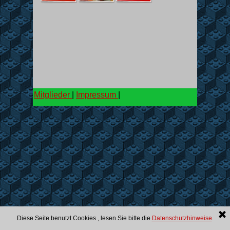
Mitglieder
|
Impressum
|
Diese Seite benutzt Cookies , lesen Sie bitte die
Datenschutzhinweise
.