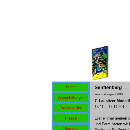
Home
Senftenberg
Veranstaltungen > 2019
Veranstaltungen
7. Lausitzer Modell
15.11. - 17.11.2019
Traditionelles
Presse
Erst einmal meinen D
und Form hatten wir 
Über uns
Danke an SteffenA fü