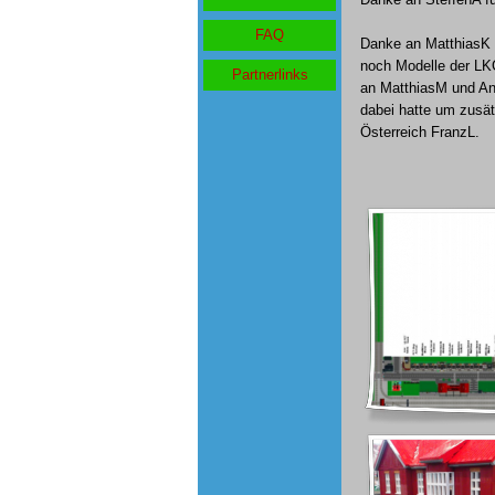
FAQ
Danke an MatthiasK u
noch Modelle der LK
Partnerlinks
an MatthiasM und And
dabei hatte um zusä
Österreich FranzL.