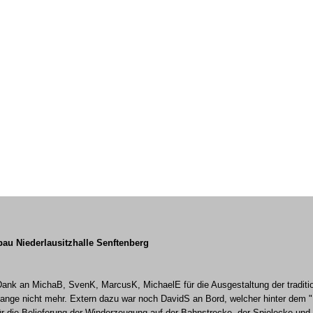
bau Niederlausitzhalle Senftenberg
ank an MichaB, SvenK, MarcusK, MichaelE für die Ausgestaltung der traditi
lange nicht mehr. Extern dazu war noch DavidS an Bord, welcher hinter dem 
r die Belieferung der Winderzeugung auf der Bahnstrecke, der Spielecke und