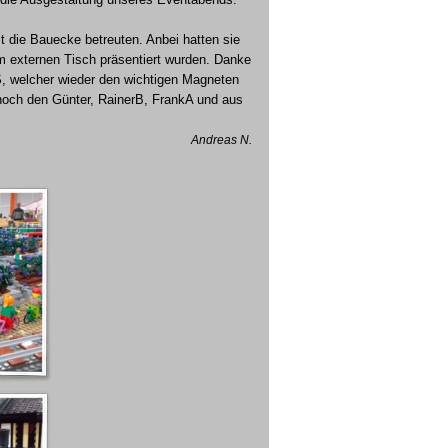
 die Bauecke betreuten. Anbei hatten sie
 externen Tisch präsentiert wurden.
Danke
 welcher wieder den wichtigen Magneten
 noch den Günter, RainerB, FrankA und aus
Andreas N.