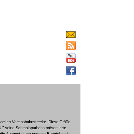
onellen Vereinsbahnstrecke. Diese Größe
"U" seine Schmalspurbahn präsentierte.
 die Ausgestaltung unseres Eventabends.